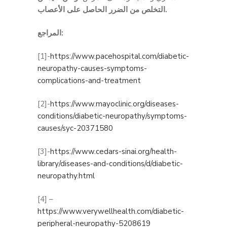
التخلص من الضرر الحاصل على الأعصاب.
المراجع:
[1]-
https://www.pacehospital.com/diabetic-
neuropathy-causes-symptoms-
complications-and-treatment
[2]-
https://www.mayoclinic.org/diseases-
conditions/diabetic-neuropathy/symptoms-
causes/syc-20371580
[3]-
https://www.cedars-sinai.org/health-
library/diseases-and-conditions/d/diabetic-
neuropathy.html
[4] –
https://www.verywellhealth.com/diabetic-
peripheral-neuropathy-5208619