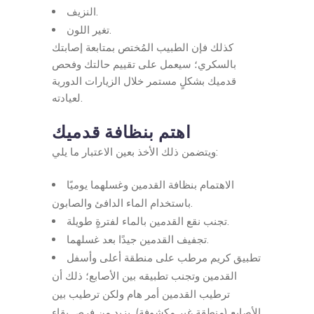
النزيف.
تغير اللون.
كذلك فإن الطبيب المُختص بمتابعة إصابتك
بالسكري؛ سيعمل على تقييم حالتك وفحص
قدميك بشكلٍ مستمر خلال الزيارات الدورية
لعيادته.
اهتم بنظافة قدميك
ويتضمن ذلك الأخذ بعين الاعتبار ما يلي:
الاهتمام بنظافة القدمين وغسلهما يوميًا
باستخدام الماء الدافئ والصابون.
تجنب نقع القدمين بالماء لفترةٍ طويلة.
تجفيف القدمين جيدًا بعد غسلهما.
تطبيق كريم مرطب على منطقة أعلى وأسفل
القدمين وتجنب تطبيقه بين الأصابع؛ ذلك أن
ترطيب القدمين أمر هام ولكن ترطيب بين
الأصابع (منطقة غير مكشوفة). يزيد من فرص بقاء