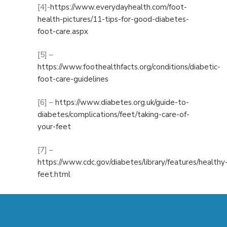
[4]-
https://www.everydayhealth.com/foot-
health-pictures/11-tips-for-good-diabetes-
foot-care.aspx
[5] –
https://www.foothealthfacts.org/conditions/diabetic-
foot-care-guidelines
[6] –
https://www.diabetes.org.uk/guide-to-
diabetes/complications/feet/taking-care-of-
your-feet
[7] –
https://www.cdc.gov/diabetes/library/features/healthy
feet.html