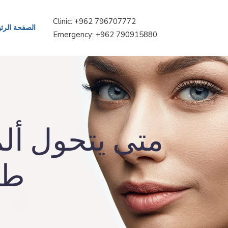
Clinic: +962 796707772
الصفحة الرئ
Emergency: +962 790915880
متى يتحول ألم
طب